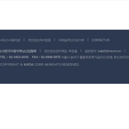
서비스이용약관
개인정보처리방침
이메일무단수집거부
CONTACT US
(사)한국자동차튜닝산업협회
개인정보관리책임 : 허정철
일반문의 :
katia05@naver.com
TEL : 02-3453-6035
FAX : 02-6008-5875
서울시 송파구 올림픽로35가길11 (신천동, 한신코아오피스
COPYRIGHT ＠
KATIA
CORP. All RIGHTS RESERVED.