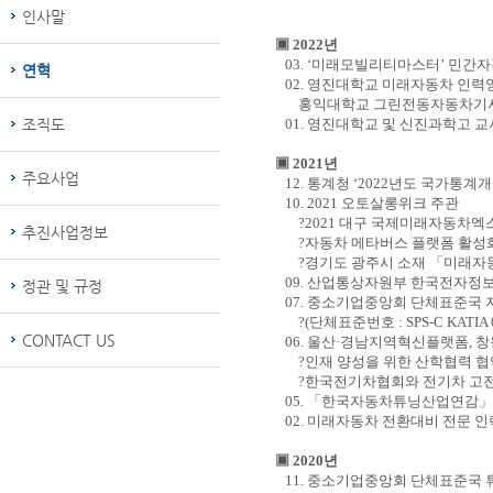
인사말
▣
2022
년
03. ‘
미래모빌리티마스터
’
민간자
연혁
02.
영진대학교 미래자동차 인력양
홍익대학교 그린전동자동차기사 
조직도
01.
영진대학교 및 신진과학고 교
▣
2021
년
주요사업
12.
통계청
‘2022
년도 국가통계
10. 2021
오토살롱위크 주관
?2021
대구 국제미래자동차엑스
추진사업정보
?자동차 메타버스 플랫폼 활성
?경기도 광주시 소재
「
미래자
09.
산업통상자원부 한국전자정
정관 및 규정
07.
중소기업중앙회 단체표준국 
?(
단체표준번호
: SPS-C KATIA
CONTACT US
06.
울산
·
경남지역혁신플랫폼
,
창
?
인재 양성을 위한 산학협력 협
?
한국전기차협회와 전기차 고전
05.
「
한국자동차튜닝산업연감
02.
미래자동차 전환대비 전문 인
▣
2020
년
11.
중소기업중앙회 단체표준국 