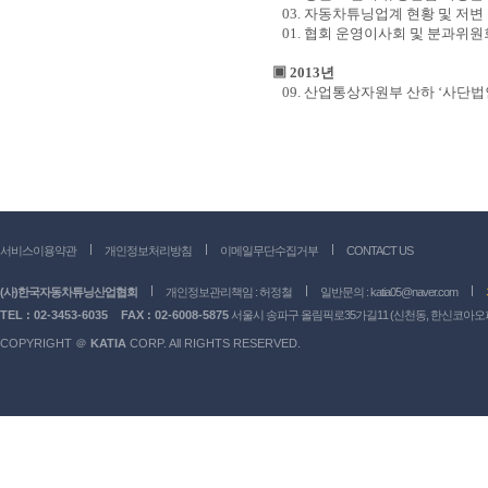
03.
자동차튜닝업계 현황 및 저변 
01.
협회 운영이사회 및 분과위원
▣
2013
년
09.
산업통상자원부 산하
‘
사단법
서비스이용약관
개인정보처리방침
이메일무단수집거부
CONTACT US
(사)한국자동차튜닝산업협회
개인정보관리책임 : 허정철
일반문의 :
katia05@naver.com
TEL : 02-3453-6035
FAX : 02-6008-5875
서울시 송파구 올림픽로35가길11 (신천동, 한신코아오피스
COPYRIGHT ＠
KATIA
CORP. All RIGHTS RESERVED.