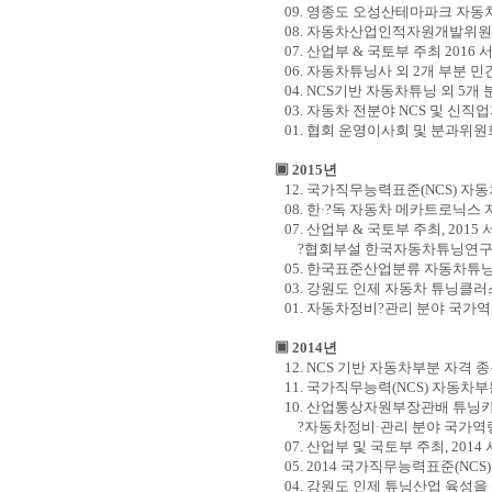
09.
영종도 오성산테마파크 자동
08.
자동차산업인적자원개발위원
07.
산업부
&
국토부 주최
2016
서
06.
자동차튜닝사 외
2
개 부분 민
04. NCS
기반 자동차튜닝 외
5
개 
03.
자동차 전분야
NCS
및 신직업
01.
협회 운영이사회 및 분과위원
▣
2015
년
12.
국가직무능력표준
(NCS)
자동
08.
한
?
독 자동차 메카트로닉스 
·
07.
산업부
&
국토부 주최
, 2015
?협회부설 한국자동차튜닝연구
05.
한국표준산업분류 자동차튜
03.
강원도 인제 자동차 튜닝클러
01.
자동차정비
?
관리 분야 국가
▣
2014
년
12. NCS
기반 자동차부분 자격 종
11.
국가직무능력
(NCS)
자동차부
10.
산업통상자원부장관배 튜닝카
?자동차정비
관리 분야 국가역
·
07.
산업부 및 국토부 주최
, 2014
05. 2014
국가직무능력표준
(NCS
04.
강원도 인제 튜닝산업 육성을