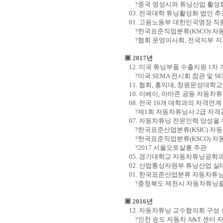
?중국 영성시와 튜닝산업 활성
03.
전국대학 튜닝활성화 법안 추
01.
고용노동부 대한민국명장 직
?한국표준직업분류
(KSCO)
자
?협회 운영이사회
,
전국지부
·
지
▣
2017
년
12.
미국 튜닝부품 수출지원
1
차 
?미국
SEMA
전시회 참관 및
SE
11.
협회
,
홍익대
,
창원문성대학교
10.
이베이
,
아마존 공동 자동차튜
08.
전국
16
개 대학과의 자격연계
?제
1
회 자동차튜닝사
2
급 자격
07.
자동차튜닝 전문인력 양성을 
?한국표준산업분류
(KSIC)
자동
?한국표준직업분류
(KSCO)
자
?2017
서울오토살롱 주관
05.
경기대학교 자동차튜닝공학과 
02.
산업통상자원부 튜닝산업 실태
01.
한국표준산업분류 자동차튜닝
?
충청북도 제천시 자동차튜닝클
▣
2016
년
12.
자동차튜닝 교수협의회 구성 
?인천 송도 자동차
A&T
센터 