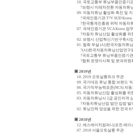
10.
국토교통부 튜닝부품인증기관
?
보령시 미래차전환 자동차튜닝
09.
자동차튜닝 활성화 촉진 및 지
?국제인증기관
T?V SUD Korea
?
한국통계진흥원 위탁 자동차
07.
국제인증기관
VCA Korea
업무
?자동차 튜닝산업 활성화를 위
02.
보령시 산업혁신기반구축사업 
01.
협회 부설
(
사
)
한국자동차튜
?(
사
)
한국자동차튜닝산업연구
?
국토교통부 튜닝부품인증기관
?협회 운영이사회 및 분과위원
▣
2019
년
10. 2019
오토살롱위크 주관
09.
국가대표 튜닝 통합 브랜드
‘
06.
국가직무능력표준
(NCS)
자동
05.
자동차튜닝산업 활성화를 위한
03.
자동차튜닝사
2
급 공인자격 
?
자동차튜닝산업 법안 입법 발
02.
튜닝인력 양성을 위한 전국
8
▣
2018
년
12.
에스에이치컴퍼니
(
포천 레이
07. 2018
서울오토살롱 주관